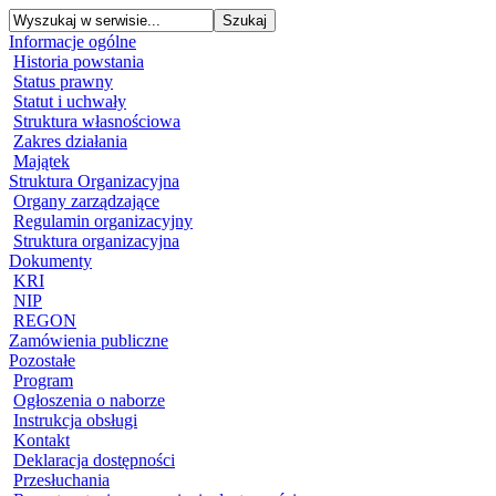
Informacje ogólne
Historia powstania
Status prawny
Statut i uchwały
Struktura własnościowa
Zakres działania
Majątek
Struktura Organizacyjna
Organy zarządzające
Regulamin organizacyjny
Struktura organizacyjna
Dokumenty
KRI
NIP
REGON
Zamówienia publiczne
Pozostałe
Program
Ogłoszenia o naborze
Instrukcja obsługi
Kontakt
Deklaracja dostępności
Przesłuchania