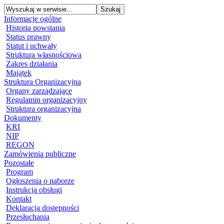
Informacje ogólne
Historia powstania
Status prawny
Statut i uchwały
Struktura własnościowa
Zakres działania
Majątek
Struktura Organizacyjna
Organy zarządzające
Regulamin organizacyjny
Struktura organizacyjna
Dokumenty
KRI
NIP
REGON
Zamówienia publiczne
Pozostałe
Program
Ogłoszenia o naborze
Instrukcja obsługi
Kontakt
Deklaracja dostępności
Przesłuchania